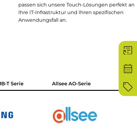
passen sich unsere Touch-Lösungen perfekt an
Ihre IT-Infrastruktur und Ihren spezifischen
Anwendungsfall an.
article_shortcut
calendar_month
sell
-T Serie
Allsee AO-Serie