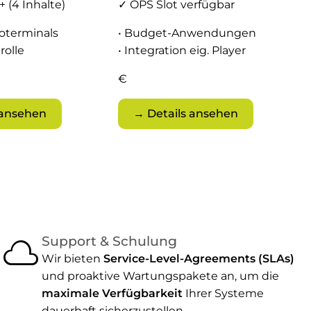
 (4 Inhalte)
✓ OPS Slot verfügbar
foterminals
• Budget-Anwendungen
rolle
• Integration eig. Player
€
 ansehen
→ Details ansehen
cloud
Support & Schulung
Wir bieten
Service-Level-Agreements (SLAs)
und proaktive Wartungspakete an, um die
maximale Verfügbarkeit
Ihrer Systeme
dauerhaft sicherzustellen.