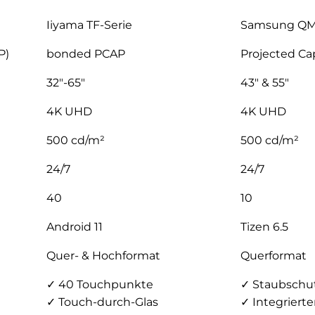
Iiyama TF-Serie
Samsung QMB
P)
bonded PCAP
Projected Ca
32″-65″
43″ & 55″
4K UHD
4K UHD
500 cd/m²
500 cd/m²
24/7
24/7
40
10
Android 11
Tizen 6.5
Quer- & Hochformat
Querformat
✓ 40 Touchpunkte
✓ Staubschut
✓ Touch-durch-Glas
✓ Integrierte