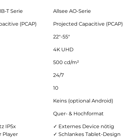
-T Serie
Allsee AO-Serie
pacitive (PCAP)
Projected Capacitive (PCAP)
22″-55″
4K UHD
500 cd/m²
24/7
10
Keins (optional Android)
Quer- & Hochformat
z IP5x
✓ Externes Device nötig
r Player
✓ Schlankes Tablet-Design