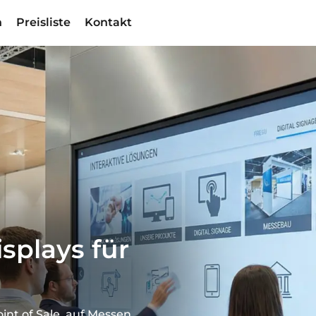
n
Preisliste
Kontakt
splays für
int of Sale, auf Messen