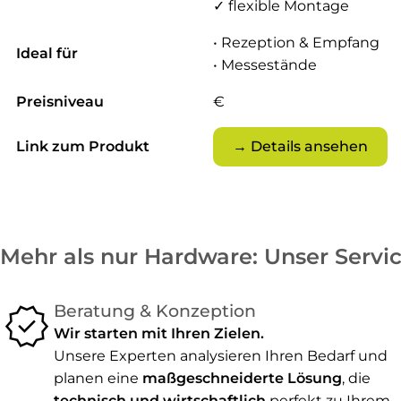
✓ flexible Montage
• Rezeption & Empfang
Ideal für
• Messestände
Preisniveau
€
Link zum Produkt
→ Details ansehen
Mehr als nur Hardware: Unser Service
verified
Beratung & Konzeption
Wir starten mit Ihren Zielen.
Unsere Experten analysieren Ihren Bedarf und
planen eine
maßgeschneiderte Lösung
, die
technisch und wirtschaftlich
perfekt zu Ihrem