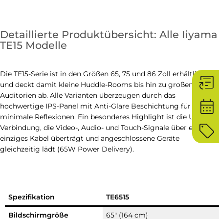
Detaillierte Produktübersicht: Alle Iiyama
TE15 Modelle
Die TE15-Serie ist in den Größen 65, 75 und 86 Zoll erhältlich
article_shortcut
und deckt damit kleine Huddle-Rooms bis hin zu großen
Auditorien ab. Alle Varianten überzeugen durch das
calendar_month
hochwertige IPS-Panel mit Anti-Glare Beschichtung für
minimale Reflexionen. Ein besonderes Highlight ist die USB-C
sell
Verbindung, die Video-, Audio- und Touch-Signale über ein
einziges Kabel überträgt und angeschlossene Geräte
gleichzeitig lädt (65W Power Delivery).
Spezifikation
TE6515
Bildschirmgröße
65″ (164 cm)