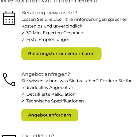
Wie können wir Ihnen helfen?
calendar_month
Beratung gewünscht?
Lassen Sie uns über Ihre Anforderungen sprechen.
Kostenlos und unverbindlich.
✓ 30 Min. Experten-Gespräch
✓ Erste Empfehlungen
Beratungstermin vereinbaren
call
Angebot anfragen?
Sie wissen schon, was Sie brauchen? Fordern Sie Ihr
individuelles Angebot an.
✓ Detaillierte Kalkulation
✓ Technische Spezifikationen
Angebot anfordern
Live erleben?