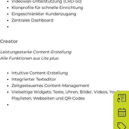
Videowall-Unterstützung (CRD-50)
Klonprofile für schnelle Einrichtung
Eingeschränkter Kundenzugang
Zentrales Dashboard
Creator
Leistungsstarke Content-Erstellung
Alle Funktionen aus Lite plus:
Intuitive Content-Erstellung
Integrierter Texteditor
Zeitgesteuertes Content-Management
Vielseitige Widgets: Texte, Uhren, Bilder, Videos, YouTube,
article_shortcut
Playlisten, Webseiten und QR-Codes
calendar_month
sell