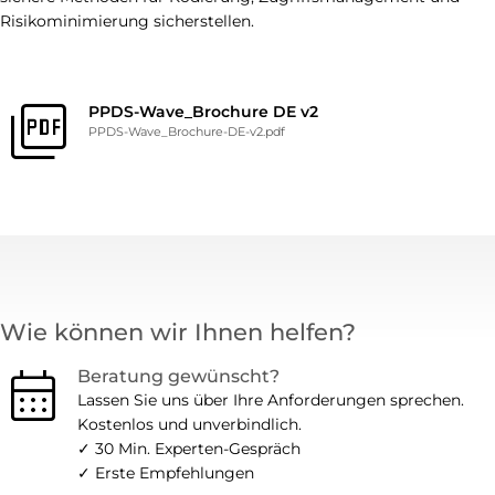
Risikominimierung sicherstellen.
picture_as_pdf
PPDS-Wave_Brochure DE v2
PPDS-Wave_Brochure-DE-v2.pdf
Wie können wir Ihnen helfen?
calendar_month
Beratung gewünscht?
Lassen Sie uns über Ihre Anforderungen sprechen.
Kostenlos und unverbindlich.
✓ 30 Min. Experten-Gespräch
✓ Erste Empfehlungen