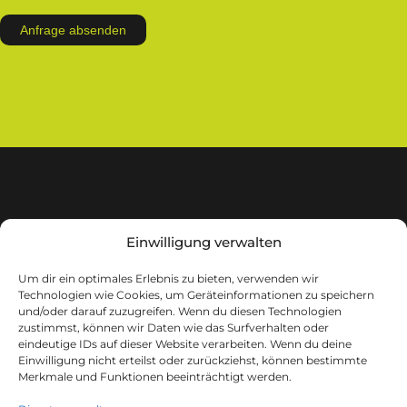
Einwilligung verwalten
Um dir ein optimales Erlebnis zu bieten, verwenden wir
Technologien wie Cookies, um Geräteinformationen zu speichern
m.i.b GmbH
und/oder darauf zuzugreifen. Wenn du diesen Technologien
Lindgesfeld 31
zustimmst, können wir Daten wie das Surfverhalten oder
eindeutige IDs auf dieser Website verarbeiten. Wenn du deine
42653 Solingen
Einwilligung nicht erteilst oder zurückziehst, können bestimmte
Merkmale und Funktionen beeinträchtigt werden.
Tel.:
+49 (0)212 642332 30