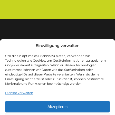
Einwilligung verwalten
Um dir ein optimales Erlebnis zu bieten, verwenden wir
Technologien wie Cookies, um Geräteinformationen zu speichern
m.i.b GmbH
und/oder darauf zuzugreifen. Wenn du diesen Technologien
Lindgesfeld 31
zustimmst, können wir Daten wie das Surfverhalten oder
eindeutige IDs auf dieser Website verarbeiten. Wenn du deine
42653 Solingen
Einwilligung nicht erteilst oder zurückziehst, können bestimmte
Merkmale und Funktionen beeinträchtigt werden.
Tel.:
+49 (0)212 642332 30
Dienste verwalten
Email:
info@mib-terminal.de
Akzeptieren
LinkedIn
|
Facebook