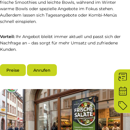
frische Smoothies und leichte Bowls, während im Winter
warme Bowls oder spezielle Angebote im Fokus stehen.
Außerdem lassen sich Tagesangebote oder Kombi-Menüs
schnell einspielen.
Vorteil:
Ihr Angebot bleibt immer aktuell und passt sich der
Nachfrage an – das sorgt für mehr Umsatz und zufriedene
Kunden.
Preise
Anrufen
article_shortcut
calendar_month
sell