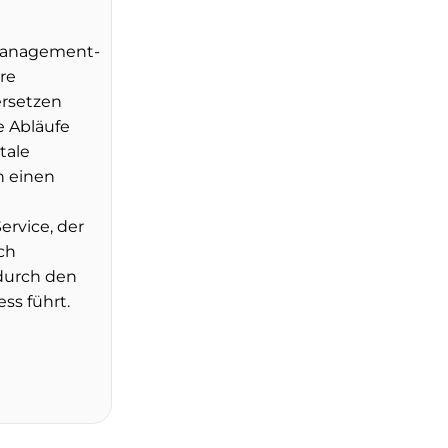
management-
re
rsetzen
e Abläufe
tale
n einen
rvice, der
ch
durch den
ss führt.