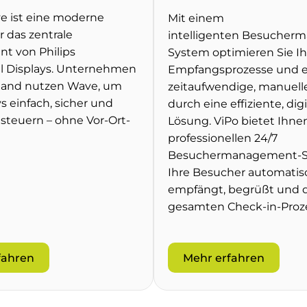
ve ist eine moderne
Mit einem
r das zentrale
intelligenten Besucher
t von Philips
System optimieren Sie Ih
al Displays. Unternehmen
Empfangsprozesse und e
land nutzen Wave, um
zeitaufwendige, manuell
ys einfach, sicher und
durch eine effiziente, digi
u steuern – ohne Vor-Ort-
Lösung. ViPo bietet Ihne
professionellen 24/7
Besuchermanagement-Se
Ihre Besucher automatis
empfängt, begrüßt und 
gesamten Check-in-Proze
fahren
Mehr erfahren