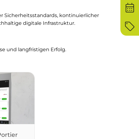
calendar_month
 Sicherheitsstandards, kontinuierlicher
sell
altige digitale Infrastruktur.
e und langfristigen Erfolg.
Portier