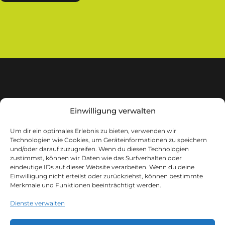
Einwilligung verwalten
Um dir ein optimales Erlebnis zu bieten, verwenden wir
Technologien wie Cookies, um Geräteinformationen zu speichern
m.i.b GmbH
und/oder darauf zuzugreifen. Wenn du diesen Technologien
Lindgesfeld 31
zustimmst, können wir Daten wie das Surfverhalten oder
eindeutige IDs auf dieser Website verarbeiten. Wenn du deine
42653 Solingen
Einwilligung nicht erteilst oder zurückziehst, können bestimmte
Merkmale und Funktionen beeinträchtigt werden.
Tel.:
+49 (0)212 642332 30
Dienste verwalten
Email:
info@mib-terminal.de