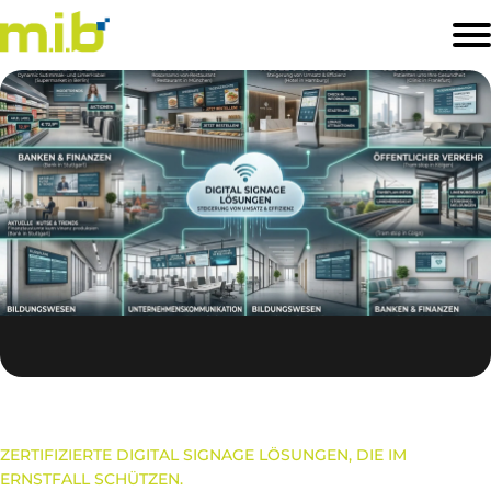
STARTSEITE
PRODUKTE
SOFTWARELÖSUNGEN
BRANCHEN
PREISLISTE
KONTAKT
ZERTIFIZIERTE DIGITAL SIGNAGE LÖSUNGEN, DIE IM
ERNSTFALL SCHÜTZEN.