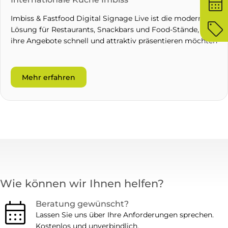
calendar_month
Imbiss & Fastfood Digital Signage Live ist die moderne
sell
Lösung für Restaurants, Snackbars und Food-Stände, die
ihre Angebote schnell und attraktiv präsentieren möchten
Mehr erfahren
Wie können wir Ihnen helfen?
calendar_month
Beratung gewünscht?
Lassen Sie uns über Ihre Anforderungen sprechen.
Kostenlos und unverbindlich.